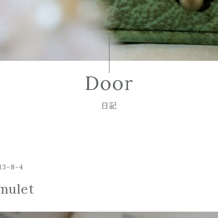
Door
日記
13-8-4
mulet