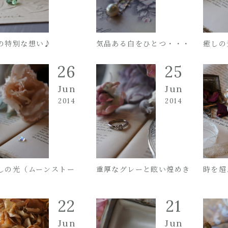
の特別な想い♪
気品ある白をひとつ・・・
癒しの
26
25
Jun
Jun
2014
2014
しの光（ムーンストー
重厚なグレーと眩い煌めき
時を超
）
22
21
Jun
Jun