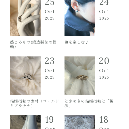
25
24
Oct
Oct
2025
2025
感じるもの(鍛造製法の指
色を楽しむ♪
輪）
23
20
Oct
Oct
2025
2025
結婚指輪の素材（ゴールド
ときめきの結婚指輪と「製
とプラチナ）
法」
19
18