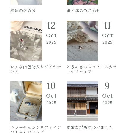
感謝の煌めき
黒と赤の色合わせ
12
11
Oct
Oct
2025
2025
レアな内包物入りダイヤモ
ときめきのニュアンスカラ
ンド
ーサファイア
10
9
Oct
Oct
2025
2025
カラーチェンジサファイア
素敵な場所見つけました
の１点ものリング