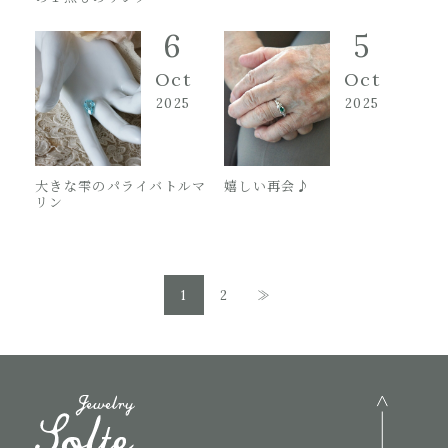
6
5
Oct
Oct
2025
2025
大きな雫のパライバトルマ
嬉しい再会♪
リン
1
2
≫