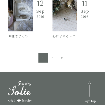
12
11
Sep
Sep
2016
2016
仲睦まじく♡
心によりそって
1
2
≫