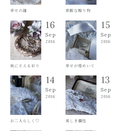
幸せの鐘
素敵な贈り物
16
15
Sep
Sep
2016
2016
秋にそえる彩り
幸せが煌めいて
14
13
Sep
Sep
2016
2016
お二人らしく♡
美しき個性