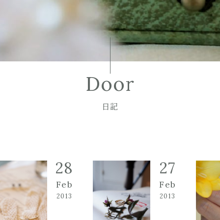
Door
日記
28
27
Feb
Feb
2013
2013