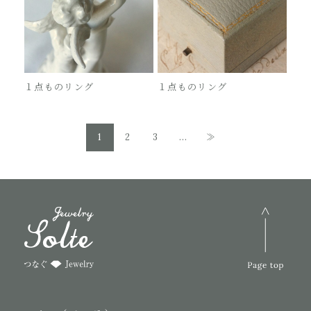
１点ものリング
１点ものリング
1
2
3
...
≫