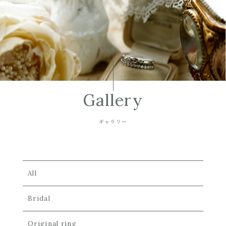
Gallery
ギャラリー
All
Bridal
Original ring