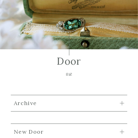
Door
日記
Archive
New Door