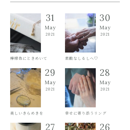
31
30
May
May
2021
2021
檸檬色にときめいて
素敵なしるしへ♡
29
28
May
May
2021
2021
美しいきらめきを
幸せに寄り添うリング
27
26