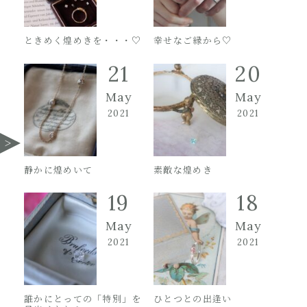
ときめく煌めきを・・・♡
幸せなご縁から♡
21
20
May
May
2021
2021
静かに煌めいて
素敵な煌めき
19
18
May
May
2021
2021
誰かにとっての「特別」を
ひとつとの出逢い