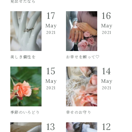
見出せたなら
17
16
May
May
2021
2021
美しき個性を
お幸せを願って♡
15
14
May
May
2021
2021
季節のいろどり
幸せのお守り
13
12