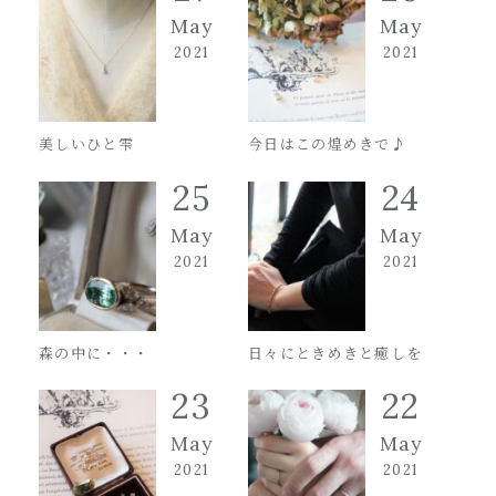
May
May
2021
2021
美しいひと雫
今日はこの煌めきで♪
25
24
May
May
2021
2021
森の中に・・・
日々にときめきと癒しを
23
22
May
May
2021
2021