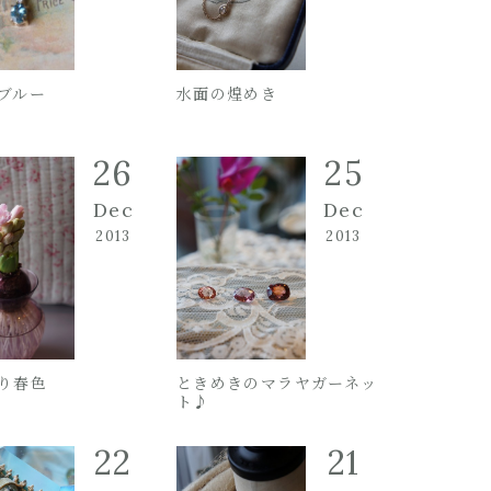
ブルー
水面の煌めき
26
25
Dec
Dec
2013
2013
り春色
ときめきのマラヤガーネッ
ト♪
22
21