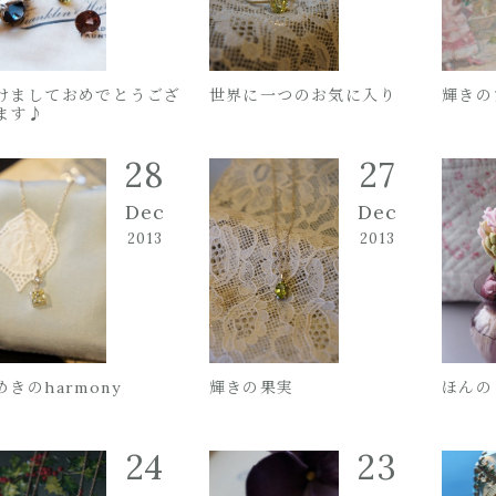
けましておめでとうござ
世界に一つのお気に入り
輝きの
ます♪
28
27
Dec
Dec
2013
2013
めきのharmony
輝きの果実
ほんの
24
23