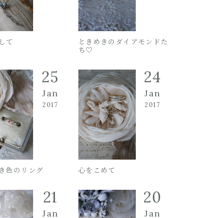
して
ときめきのダイアモンドた
ち♡
25
24
Jan
Jan
2017
2017
き色のリング
心をこめて
21
20
Jan
Jan