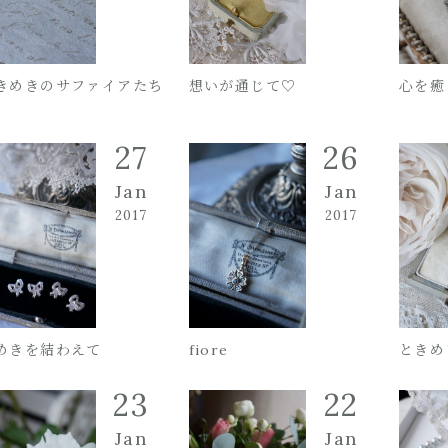
きめきのサファイアたち
想いが通じて♡
心を癒
27
26
Jan
Jan
2017
2017
めきを結わえて
fiore
ときめ
23
22
Jan
Jan