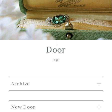
Door
日記
Archive
New Door