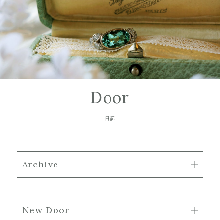
Door
日記
Archive
New Door