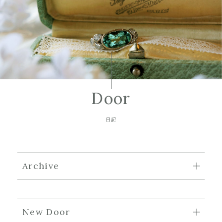
Door
日記
Archive
New Door