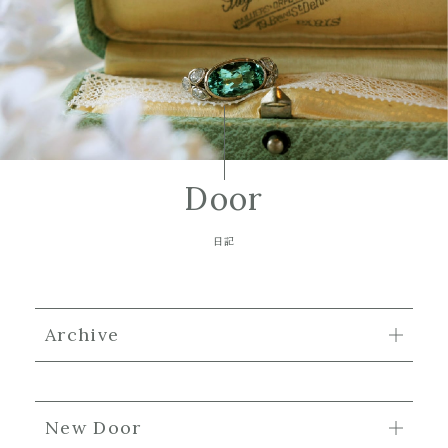
Door
日記
Archive
New Door