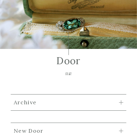
Door
日記
Archive
New Door