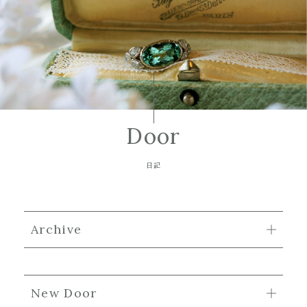
Door
日記
Archive
New Door