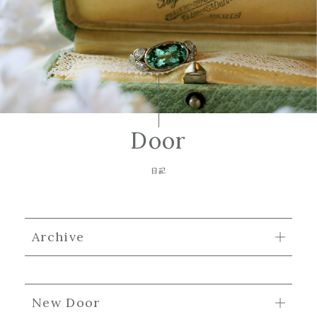
Door
日記
Archive
New Door