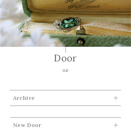
Door
日記
Archive
New Door