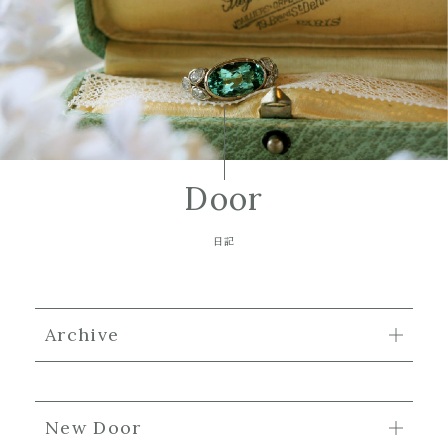
Door
日記
Archive
New Door