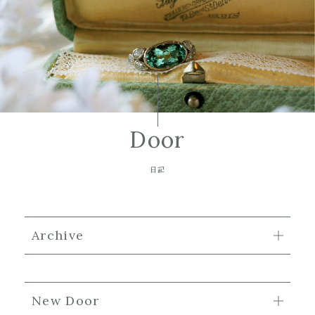
Door
日記
Archive
New Door