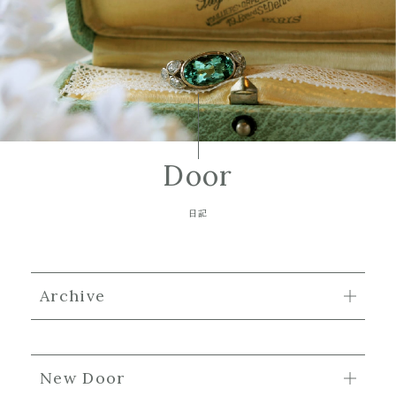
Door
日記
Archive
New Door