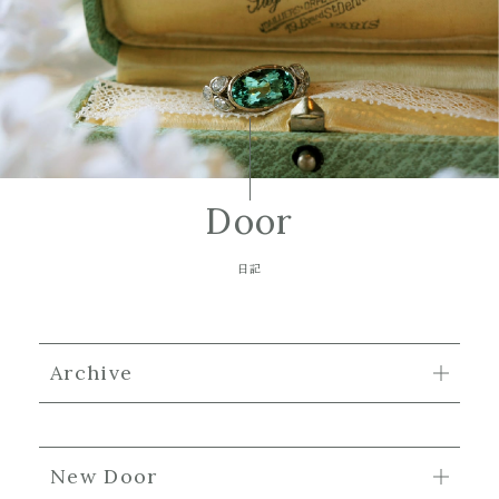
Door
日記
Archive
New Door