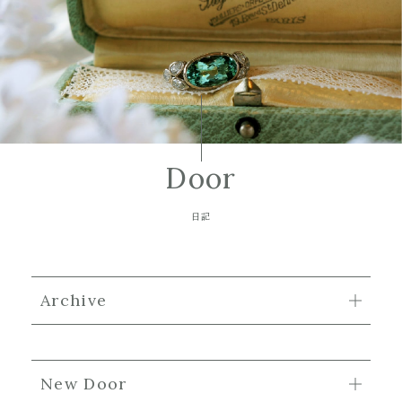
Door
日記
Archive
New Door