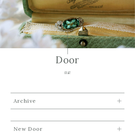
Door
日記
Archive
New Door