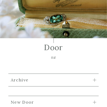
Door
日記
Archive
New Door