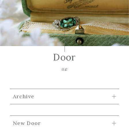
Door
日記
Archive
New Door