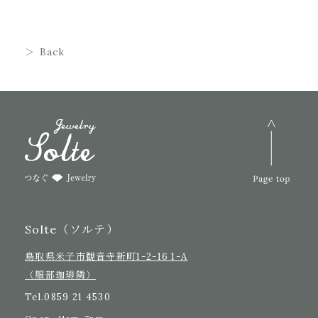
Back
Solte（ソルテ）
鳥取県米子市観音寺新町1-2-16 1-A
（服部珈琲隣）
Tel.
0859 21 4530