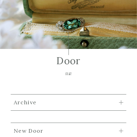
Door
日記
Archive
New Door