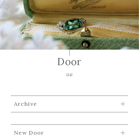
Door
日記
Archive
New Door