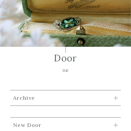
Door
日記
Archive
New Door