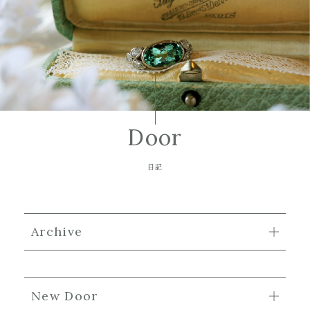
Door
日記
Archive
New Door