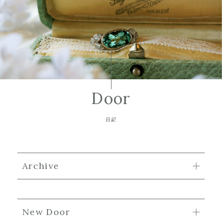
Door
日記
Archive
New Door