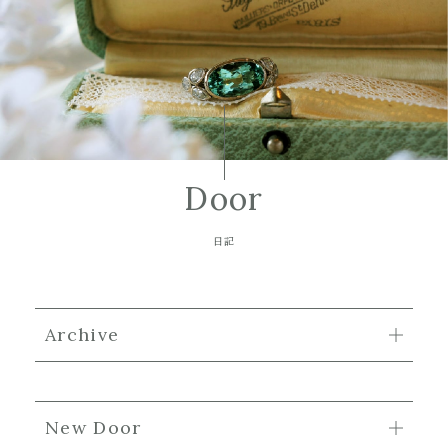
Door
日記
Archive
New Door