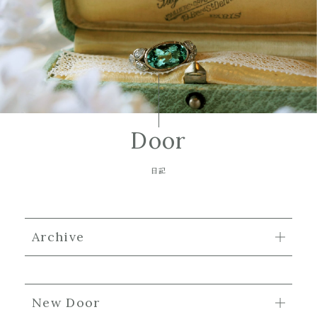
Door
日記
Archive
New Door