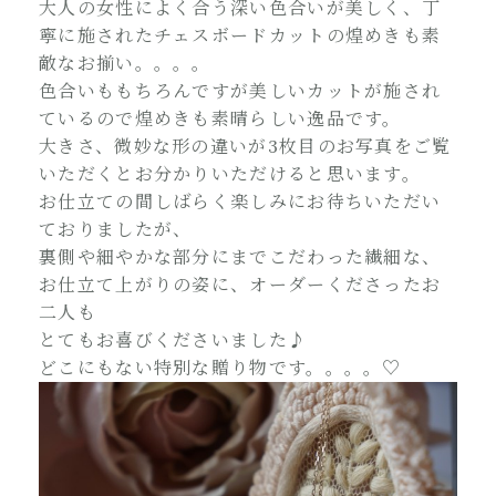
大人の女性によく合う深い色合いが美しく、丁
寧に施されたチェスボードカットの煌めきも素
敵なお揃い。。。。
色合いももちろんですが美しいカットが施され
ているので煌めきも素晴らしい逸品です。
大きさ、微妙な形の違いが3枚目のお写真をご覧
いただくとお分かりいただけると思います。
お仕立ての間しばらく楽しみにお待ちいただい
ておりましたが、
裏側や細やかな部分にまでこだわった繊細な、
お仕立て上がりの姿に、オーダーくださったお
二人も
とてもお喜びくださいました♪
どこにもない特別な贈り物です。。。。♡