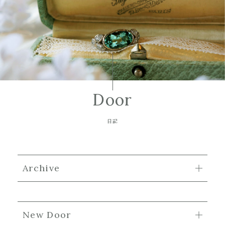
Door
日記
Archive
New Door