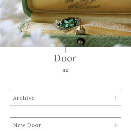
Door
日記
Archive
New Door