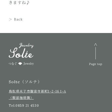
きますね♪
Back
Solte（ソルテ）
鳥取県米子市観音寺新町1-2-16 1-A
（服部珈琲隣）
Tel.
0859 21 4530