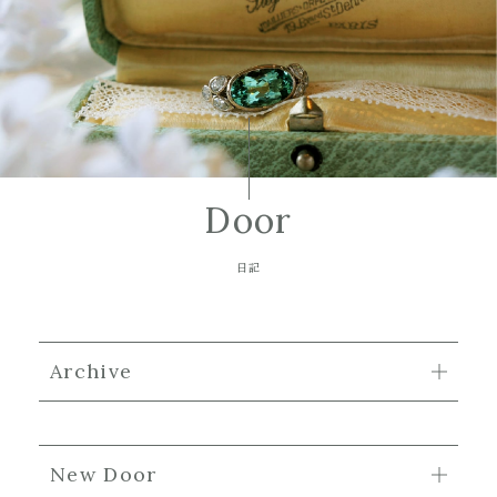
Door
日記
Archive
New Door