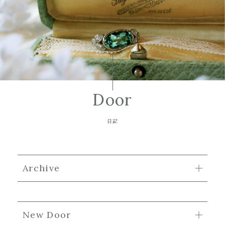
Door
日記
Archive
New Door