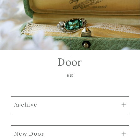
Door
日記
Archive
New Door