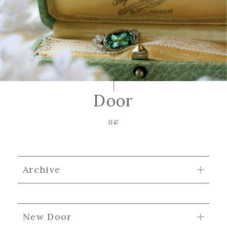
Door
日記
Archive
New Door