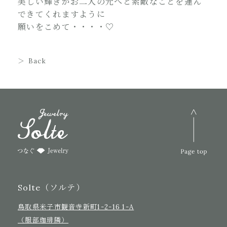
美しい輝きがお二人の元へと素敵なことを運ん
できてくれますように
願いをこめて・・・・♡
Back
Solte（ソルテ）
鳥取県米子市観音寺新町1-2-16 1-A
（服部珈琲隣）