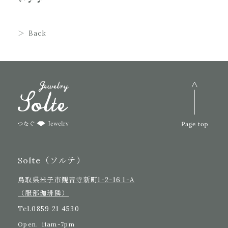
Back
Solte（ソルテ）
鳥取県米子市観音寺新町1-2-16 1-A
（服部珈琲隣）
Tel.
0859 21 4530
Open.
11am-7pm