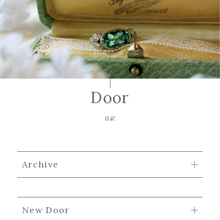
Door
日記
Archive
New Door