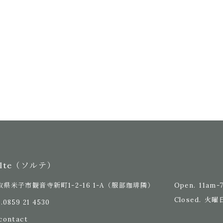
olte（ソルテ）
Open.
11am-
取県米子市観音寺新町1-2-16 1-A
（服部珈琲隣）
Closed.
火曜
.
0859 21 4530
contact